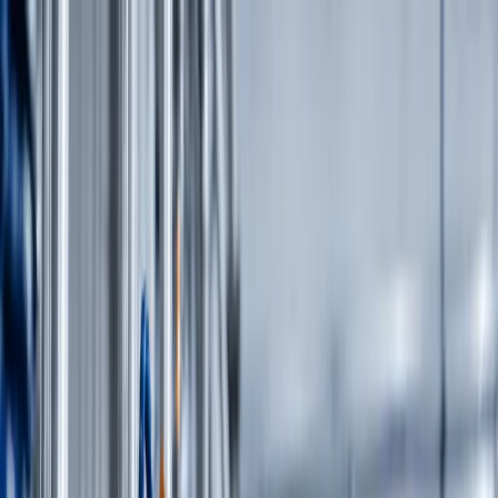
Speed Proses Kontrol Sistemleri — Honeywell, TERCOM &
TE.MA yetkili distribütörü | +90 232 472 24 44 |
info@speedproses.com
+90 232 472 24 44
info@speedproses.com
Karacaoğlan Mah. 6157/1 Sk. No: 21G İç Kapı No: 21, 35070
Bornova / İzmir
Bizi Takip Edin:
tr
en
Menüyü aç
Anasayfa