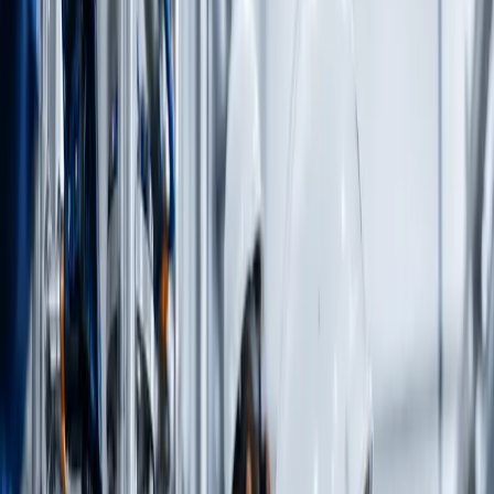
Devreye Alma & Destek
Devreye Alma
Saha kontrolü, kalibrasyon, fonksiyon
testleri ve sisteme entegrasyon.
Satış Sonrası Destek
Yedek parça, teknik destek ve
operasyon sürekliliği.
Tüm Hizmetleri Gör →
Blog
İletişim
Bize Ulaşın
Yetkili Distribütör
Proses
Kontrolde
Güvenilir
Çözüm
Ortağınız
Honeywell, TERCOM ve TE.MA yetkili distribütörü olarak proses
ölçüm, kontrol ve otomasyon sistemlerinde uçtan uca çözüm
sunuyoruz.
Bize Ulaşın
Ürünleri İncele