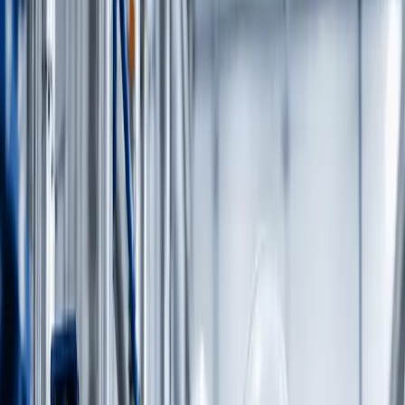
Kurumsal
Hakkımızda
Speed Proses'in uzmanlığı, misyonu ve yetkili
distribütörlükleri.
S.S.S.
Ürün, hizmet ve süreçlerimize dair sık
sorulan sorular.
Sektörler
Ürünler
Hizmetler
Mühendislik & Servis
Proses Tasarımı
İhtiyaç analizi ve uygulamaya özel proses
çözümü tasarımı.
Elektrik & Enstrümantasyon
Saha enstrümanları,
transmitter entegrasyonu ve loop testleri.
Montaj & Bakım
Mekanik montaj, vana kurulumu ve
periyodik bakım programları.